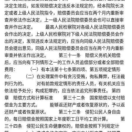
决定生效后，如发现赔偿决定违反本法规定的，经本院院长决
定或者上级人民法院指令，赔偿委员会应当在两个月内重新审
查并依法作出决定，上一级人民法院赔偿委员会也可以直接审
查并作出决定。 最高人民检察院对各级人民法院赔偿委员
会作出的决定，上级人民检察院对下级人民法院赔偿委员会作
出的决定，发现违反本法规定的，应当向同级人民法院赔偿委
员会提出意见，同级人民法院赔偿委员会应当在两个月内重新
审查并依法作出决定。 第三十一条 赔偿义务机关赔偿
后，应当向有下列情形之一的工作人员追偿部分或者全部赔偿
费用： （一）有本法第十七条第四项、第五项规定情形
的； （二）在处理案件中有贪污受贿，徇私舞弊，枉法裁
判行为的。 对有前款规定情形的责任人员，有关机关应当
依法给予处分；构成犯罪的，应当依法追究刑事责任。 第四
章 赔偿方式和计算标准 第三十二条 国家赔偿以支付赔
偿金为主要方式。 能够返还财产或者恢复原状的，予以返
还财产或者恢复原状。 第三十三条 侵犯公民人身自由
的，每日赔偿金按照国家上年度职工日平均工资计算。 第
三十四条 侵犯公民生命健康权的，赔偿金按照下列规定计