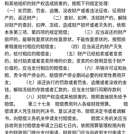
和其他组织的财产权造成损害的，按照下列规定处理：
（一）处罚款、罚金、追缴、没收财产或者违法征收、征用财
产的，返还财产； （二）查封、扣押、冻结财产的，解除
对财产的查封、扣押、冻结，造成财产损坏或者灭失的，依照
本条第三项、第四项的规定赔偿； （三）应当返还的财产
损坏的，能够恢复原状的恢复原状，不能恢复原状的，按照损
害程度给付相应的赔偿金； （四）应当返还的财产灭失
的，给付相应的赔偿金； （五）财产已经拍卖或者变卖
的，给付拍卖或者变卖所得的价款；变卖的价款明显低于财产
价值的，应当支付相应的赔偿金； （六）吊销许可证和执
照、责令停产停业的，赔偿停产停业期间必要的经常性费用开
支； （七）返还执行的罚款或者罚金、追缴或者没收的金
钱，解除冻结的存款或者汇款的，应当支付银行同期存款利
息； （八）对财产权造成其他损害的，按照直接损失给予
赔偿。 第三十七条 赔偿费用列入各级财政预算。 赔
偿请求人凭生效的判决书、复议决定书、赔偿决定书或者调解
书，向赔偿义务机关申请支付赔偿金。 赔偿义务机关应当
自收到支付赔偿金申请之日起七日内，依照预算管理权限向有
关的财政部门提出支付申请。财政部门应当自收到支付申请之