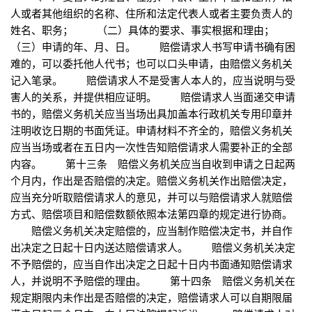
人或者其他组织的名称、住所和法定代表人或者主要负责人的
姓名、职务； （二）具体的要求、事实根据和理由；
（三）申请的年、月、日。 赔偿请求人书写申请书确有困
难的，可以委托他人代书；也可以口头申请，由赔偿义务机关
记入笔录。 赔偿请求人不是受害人本人的，应当说明与受
害人的关系，并提供相应证明。 赔偿请求人当面递交申请
书的，赔偿义务机关应当当场出具加盖本行政机关专用印章并
注明收讫日期的书面凭证。申请材料不齐全的，赔偿义务机关
应当当场或者在五日内一次性告知赔偿请求人需要补正的全部
内容。 第十三条 赔偿义务机关应当自收到申请之日起两
个月内，作出是否赔偿的决定。赔偿义务机关作出赔偿决定，
应当充分听取赔偿请求人的意见，并可以与赔偿请求人就赔偿
方式、赔偿项目和赔偿数额依照本法第四章的规定进行协商。
赔偿义务机关决定赔偿的，应当制作赔偿决定书，并自作
出决定之日起十日内送达赔偿请求人。 赔偿义务机关决定
不予赔偿的，应当自作出决定之日起十日内书面通知赔偿请求
人，并说明不予赔偿的理由。 第十四条 赔偿义务机关在
规定期限内未作出是否赔偿的决定，赔偿请求人可以自期限届