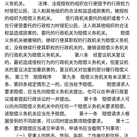
义务机关。 法律、法规授权的组织在行使授予的行政权力
时侵犯公民、法人和其他组织的合法权益造成损害的，被授权
的组织为赔偿义务机关。 受行政机关委托的组织或者个人
在行使受委托的行政权力时侵犯公民、法人和其他组织的合法
权益造成损害的，委托的行政机关为赔偿义务机关。 赔偿
义务机关被撤销的，继续行使其职权的行政机关为赔偿义务机
关；没有继续行使其职权的行政机关的，撤销该赔偿义务机关
的行政机关为赔偿义务机关。 第八条 经复议机关复议
的，最初造成侵权行为的行政机关为赔偿义务机关，但复议机
关的复议决定加重损害的，复议机关对加重的部分履行赔偿义
务。 第三节 赔偿程序 第九条 赔偿义务机关有本法第三
条、第四条规定情形之一的，应当给予赔偿。 赔偿请求人
要求赔偿，应当先向赔偿义务机关提出，也可以在申请行政复
议或者提起行政诉讼时一并提出。 第十条 赔偿请求人可
以向共同赔偿义务机关中的任何一个赔偿义务机关要求赔偿，
该赔偿义务机关应当先予赔偿。 第十一条 赔偿请求人根
据受到的不同损害，可以同时提出数项赔偿要求。 第十二
条 要求赔偿应当递交申请书，申请书应当载明下列事项：
（一）受害人的姓名、性别、年龄、工作单位和住所，法