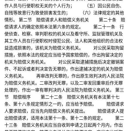
作人员与行使职权无关的个人行为； （五）因公民自伤、
自残等故意行为致使损害发生的； （六）法律规定的其他
情形。 第二节 赔偿请求人和赔偿义务机关 第二十条 赔
偿请求人的确定依照本法第六条的规定。 第二十一条 行
使侦查、检察、审判职权的机关以及看守所、监狱管理机关及
其工作人员在行使职权时侵犯公民、法人和其他组织的合法权
益造成损害的，该机关为赔偿义务机关。 对公民采取拘留
措施，依照本法的规定应当给予国家赔偿的，作出拘留决定的
机关为赔偿义务机关。 对公民采取逮捕措施后决定撤销案
件、不起诉或者判决宣告无罪的，作出逮捕决定的机关为赔偿
义务机关。 再审改判无罪的，作出原生效判决的人民法院
为赔偿义务机关。二审改判无罪，以及二审发回重审后作无罪
处理的，作出一审有罪判决的人民法院为赔偿义务机关。 第三
节 赔偿程序 第二十二条 赔偿义务机关有本法第十七
条、第十八条规定情形之一的，应当给予赔偿。 赔偿请求
人要求赔偿，应当先向赔偿义务机关提出。 赔偿请求人提
出赔偿请求，适用本法第十一条、第十二条的规定。 第二
十三条 赔偿义务机关应当自收到申请之日起两个月内，作出