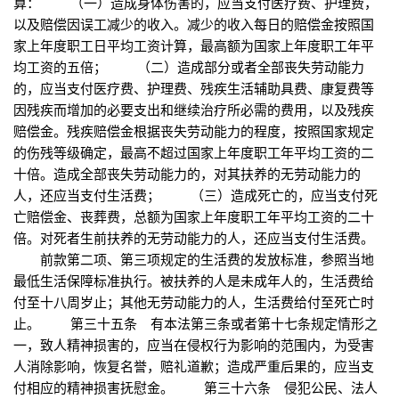
算： （一）造成身体伤害的，应当支付医疗费、护理费，
以及赔偿因误工减少的收入。减少的收入每日的赔偿金按照国
家上年度职工日平均工资计算，最高额为国家上年度职工年平
均工资的五倍； （二）造成部分或者全部丧失劳动能力
的，应当支付医疗费、护理费、残疾生活辅助具费、康复费等
因残疾而增加的必要支出和继续治疗所必需的费用，以及残疾
赔偿金。残疾赔偿金根据丧失劳动能力的程度，按照国家规定
的伤残等级确定，最高不超过国家上年度职工年平均工资的二
十倍。造成全部丧失劳动能力的，对其扶养的无劳动能力的
人，还应当支付生活费； （三）造成死亡的，应当支付死
亡赔偿金、丧葬费，总额为国家上年度职工年平均工资的二十
倍。对死者生前扶养的无劳动能力的人，还应当支付生活费。
前款第二项、第三项规定的生活费的发放标准，参照当地
最低生活保障标准执行。被扶养的人是未成年人的，生活费给
付至十八周岁止；其他无劳动能力的人，生活费给付至死亡时
止。 第三十五条 有本法第三条或者第十七条规定情形之
一，致人精神损害的，应当在侵权行为影响的范围内，为受害
人消除影响，恢复名誉，赔礼道歉；造成严重后果的，应当支
付相应的精神损害抚慰金。 第三十六条 侵犯公民、法人