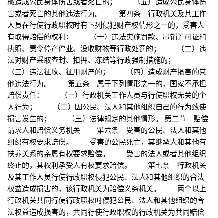
械造成公民身体伤害或者死亡的； （五）造成公民身体伤
害或者死亡的其他违法行为。 第四条 行政机关及其工作
人员在行使行政职权时有下列侵犯财产权情形之一的，受害人
有取得赔偿的权利： （一）违法实施罚款、吊销许可证和
执照、责令停产停业、没收财物等行政处罚的； （二）违
法对财产采取查封、扣押、冻结等行政强制措施的；
（三）违法征收、征用财产的； （四）造成财产损害的其
他违法行为。 第五条 属于下列情形之一的，国家不承担
赔偿责任： （一）行政机关工作人员与行使职权无关的个
人行为； （二）因公民、法人和其他组织自己的行为致使
损害发生的； （三）法律规定的其他情形。 第二节 赔偿
请求人和赔偿义务机关 第六条 受害的公民、法人和其他
组织有权要求赔偿。 受害的公民死亡，其继承人和其他有
扶养关系的亲属有权要求赔偿。 受害的法人或者其他组织
终止的，其权利承受人有权要求赔偿。 第七条 行政机关
及其工作人员行使行政职权侵犯公民、法人和其他组织的合法
权益造成损害的，该行政机关为赔偿义务机关。 两个以上
行政机关共同行使行政职权时侵犯公民、法人和其他组织的合
法权益造成损害的，共同行使行政职权的行政机关为共同赔偿