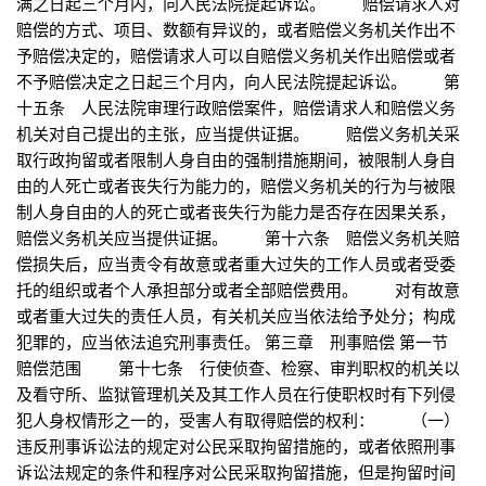
满之日起三个月内，向人民法院提起诉讼。 赔偿请求人对
赔偿的方式、项目、数额有异议的，或者赔偿义务机关作出不
予赔偿决定的，赔偿请求人可以自赔偿义务机关作出赔偿或者
不予赔偿决定之日起三个月内，向人民法院提起诉讼。 第
十五条 人民法院审理行政赔偿案件，赔偿请求人和赔偿义务
机关对自己提出的主张，应当提供证据。 赔偿义务机关采
取行政拘留或者限制人身自由的强制措施期间，被限制人身自
由的人死亡或者丧失行为能力的，赔偿义务机关的行为与被限
制人身自由的人的死亡或者丧失行为能力是否存在因果关系，
赔偿义务机关应当提供证据。 第十六条 赔偿义务机关赔
偿损失后，应当责令有故意或者重大过失的工作人员或者受委
托的组织或者个人承担部分或者全部赔偿费用。 对有故意
或者重大过失的责任人员，有关机关应当依法给予处分；构成
犯罪的，应当依法追究刑事责任。 第三章 刑事赔偿 第一节
赔偿范围 第十七条 行使侦查、检察、审判职权的机关以
及看守所、监狱管理机关及其工作人员在行使职权时有下列侵
犯人身权情形之一的，受害人有取得赔偿的权利： （一）
违反刑事诉讼法的规定对公民采取拘留措施的，或者依照刑事
诉讼法规定的条件和程序对公民采取拘留措施，但是拘留时间