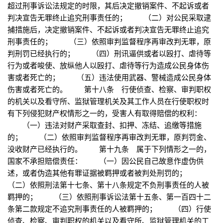
超过刑事诉讼法规定的时限，其后决定撤销案件、不起诉或者
判决宣告无罪终止追究刑事责任的； （二）对公民采取逮
捕措施后，决定撤销案件、不起诉或者判决宣告无罪终止追究
刑事责任的； （三）依照审判监督程序再审改判无罪，原
判刑罚已经执行的； （四）刑讯逼供或者以殴打、虐待等
行为或者唆使、放纵他人以殴打、虐待等行为造成公民身体伤
害或者死亡的； （五）违法使用武器、警械造成公民身体
伤害或者死亡的。 第十八条 行使侦查、检察、审判职权
的机关以及看守所、监狱管理机关及其工作人员在行使职权时
有下列侵犯财产权情形之一的，受害人有取得赔偿的权利：
（一）违法对财产采取查封、扣押、冻结、追缴等措施
的； （二）依照审判监督程序再审改判无罪，原判罚金、
没收财产已经执行的。 第十九条 属于下列情形之一的，
国家不承担赔偿责任： （一）因公民自己故意作虚伪供
述，或者伪造其他有罪证据被羁押或者被判处刑罚的；
（二）依照刑法第十七条、第十八条规定不负刑事责任的人被
羁押的； （三）依照刑事诉讼法第十五条、第一百四十二
条第二款规定不追究刑事责任的人被羁押的； （四）行使
侦查、检察、审判职权的机关以及看守所、监狱管理机关的工