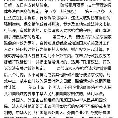
日起十五日内支付赔偿金。 赔偿费用预算与支付管理的具
体办法由国务院规定。 第五章 其他规定 第三十八条 人
民法院在民事诉讼、行政诉讼过程中，违法采取对妨害诉讼的
强制措施、保全措施或者对判决、裁定及其他生效法律文书执
行错误，造成损害的，赔偿请求人要求赔偿的程序，适用本法
刑事赔偿程序的规定。 第三十九条 赔偿请求人请求国家
赔偿的时效为两年，自其知道或者应当知道国家机关及其工作
人员行使职权时的行为侵犯其人身权、财产权之日起计算，但
被羁押等限制人身自由期间不计算在内。在申请行政复议或者
提起行政诉讼时一并提出赔偿请求的，适用行政复议法、行政
诉讼法有关时效的规定。 赔偿请求人在赔偿请求时效的最
后六个月内，因不可抗力或者其他障碍不能行使请求权的，时
效中止。从中止时效的原因消除之日起，赔偿请求时效期间继
续计算。 第四十条 外国人、外国企业和组织在中华人民
共和国领域内要求中华人民共和国国家赔偿的，适用本法。
外国人、外国企业和组织的所属国对中华人民共和国公
民、法人和其他组织要求该国国家赔偿的权利不予保护或者限
制的，中华人民共和国与该外国人、外国企业和组织的所属国