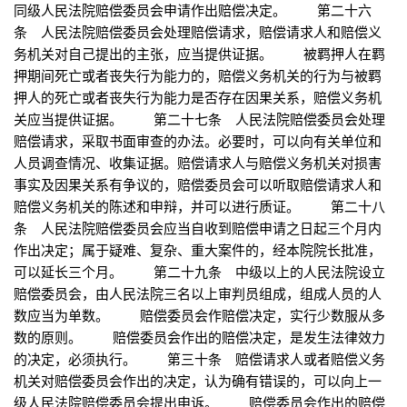
同级人民法院赔偿委员会申请作出赔偿决定。 第二十六
条 人民法院赔偿委员会处理赔偿请求，赔偿请求人和赔偿义
务机关对自己提出的主张，应当提供证据。 被羁押人在羁
押期间死亡或者丧失行为能力的，赔偿义务机关的行为与被羁
押人的死亡或者丧失行为能力是否存在因果关系，赔偿义务机
关应当提供证据。 第二十七条 人民法院赔偿委员会处理
赔偿请求，采取书面审查的办法。必要时，可以向有关单位和
人员调查情况、收集证据。赔偿请求人与赔偿义务机关对损害
事实及因果关系有争议的，赔偿委员会可以听取赔偿请求人和
赔偿义务机关的陈述和申辩，并可以进行质证。 第二十八
条 人民法院赔偿委员会应当自收到赔偿申请之日起三个月内
作出决定；属于疑难、复杂、重大案件的，经本院院长批准，
可以延长三个月。 第二十九条 中级以上的人民法院设立
赔偿委员会，由人民法院三名以上审判员组成，组成人员的人
数应当为单数。 赔偿委员会作赔偿决定，实行少数服从多
数的原则。 赔偿委员会作出的赔偿决定，是发生法律效力
的决定，必须执行。 第三十条 赔偿请求人或者赔偿义务
机关对赔偿委员会作出的决定，认为确有错误的，可以向上一
级人民法院赔偿委员会提出申诉。 赔偿委员会作出的赔偿