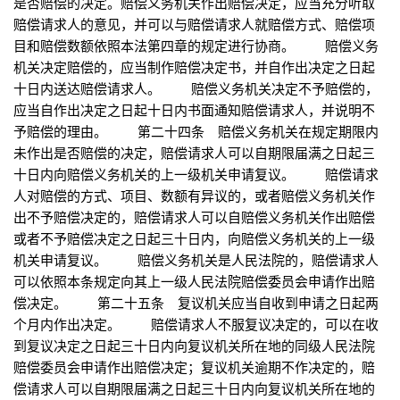
是否赔偿的决定。赔偿义务机关作出赔偿决定，应当充分听取
赔偿请求人的意见，并可以与赔偿请求人就赔偿方式、赔偿项
目和赔偿数额依照本法第四章的规定进行协商。 赔偿义务
机关决定赔偿的，应当制作赔偿决定书，并自作出决定之日起
十日内送达赔偿请求人。 赔偿义务机关决定不予赔偿的，
应当自作出决定之日起十日内书面通知赔偿请求人，并说明不
予赔偿的理由。 第二十四条 赔偿义务机关在规定期限内
未作出是否赔偿的决定，赔偿请求人可以自期限届满之日起三
十日内向赔偿义务机关的上一级机关申请复议。 赔偿请求
人对赔偿的方式、项目、数额有异议的，或者赔偿义务机关作
出不予赔偿决定的，赔偿请求人可以自赔偿义务机关作出赔偿
或者不予赔偿决定之日起三十日内，向赔偿义务机关的上一级
机关申请复议。 赔偿义务机关是人民法院的，赔偿请求人
可以依照本条规定向其上一级人民法院赔偿委员会申请作出赔
偿决定。 第二十五条 复议机关应当自收到申请之日起两
个月内作出决定。 赔偿请求人不服复议决定的，可以在收
到复议决定之日起三十日内向复议机关所在地的同级人民法院
赔偿委员会申请作出赔偿决定；复议机关逾期不作决定的，赔
偿请求人可以自期限届满之日起三十日内向复议机关所在地的