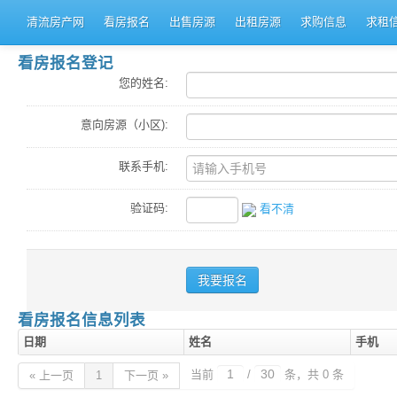
清流房产网
看房报名
出售房源
出租房源
求购信息
求租
看房报名登记
您的姓名:
意向房源（小区):
联系手机:
验证码:
看不清
看房报名信息列表
日期
姓名
手机
当前
/
条，共 0 条
« 上一页
1
下一页 »